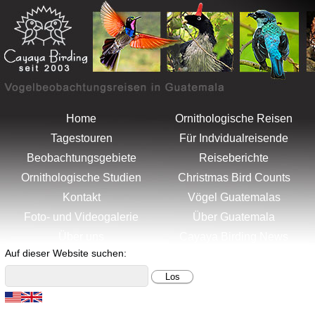
Menu
Artenliste
Home
Ornithologische Reisen
Tagestouren
Für Indvidualreisende
Beobachtungsgebiete
Reiseberichte
Ornithologische Studien
Christmas Bird Counts
Kontakt
Vögel Guatemalas
Foto- und Videogalerie
Über Guatemala
Über uns
Cayaya Birding News
Auf dieser Website suchen: