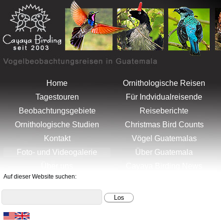
Menu
Artenliste
Home
Ornithologische Reisen
Tagestouren
Für Indvidualreisende
Beobachtungsgebiete
Reiseberichte
Ornithologische Studien
Christmas Bird Counts
Kontakt
Vögel Guatemalas
Foto- und Videogalerie
Über Guatemala
Über uns
Cayaya Birding News
Auf dieser Website suchen: