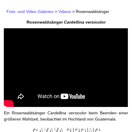
Foto- und Video Galerien
>
Videos
>
Rosenwaldsänger
Rosenwaldsänger
Cardellina versicolor
Ein Rosenwaldsänger
Cardellina versicolor
beim Beenden einer
größeren Mahlzeit, beobachtet im Hochland von Guatemala.