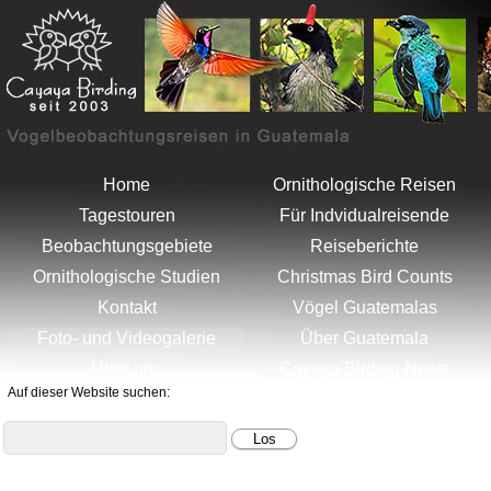
Menu
Artenliste
Home
Ornithologische Reisen
Tagestouren
Für Indvidualreisende
Beobachtungsgebiete
Reiseberichte
Ornithologische Studien
Christmas Bird Counts
Kontakt
Vögel Guatemalas
Foto- und Videogalerie
Über Guatemala
Über uns
Cayaya Birding News
Auf dieser Website suchen: