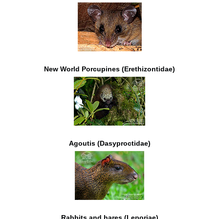
New World Porcupines (Erethizontidae)
Agoutis (Dasyproctidae)
Rabbits and hares (Leporiae)