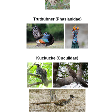
Truthühner (Phasianidae)
Kuckucke (Cuculidae)