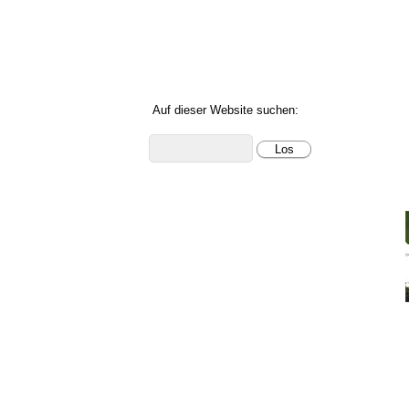
Foto- und Videogalerie
Über Guatemala
Über uns
Cayaya Birding News
Auf dieser Website suchen: