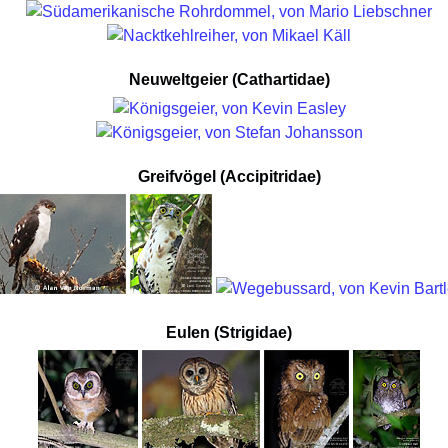
Neuweltgeier (Cathartidae)
Greifvögel (Accipitridae)
Eulen (Strigidae)