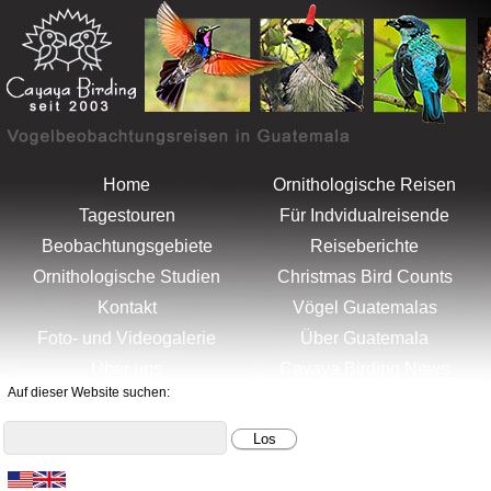
Menu
Artenliste
Home
Ornithologische Reisen
Tagestouren
Für Indvidualreisende
Beobachtungsgebiete
Reiseberichte
Ornithologische Studien
Christmas Bird Counts
Kontakt
Vögel Guatemalas
Foto- und Videogalerie
Über Guatemala
Über uns
Cayaya Birding News
Auf dieser Website suchen: